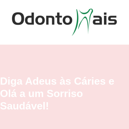
Diga Adeus às Cáries e
Olá a um Sorriso
Saudável!